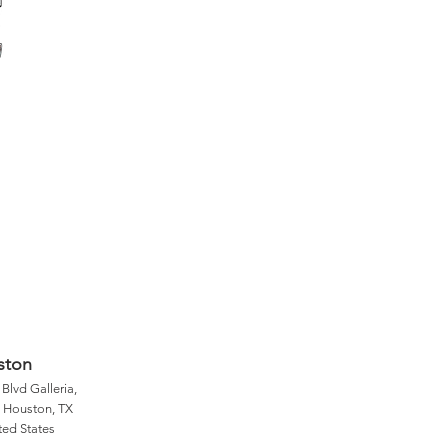
ston
Blvd Galleria,
, Houston, TX
ted States