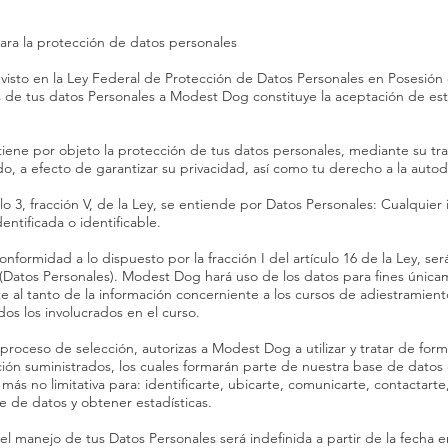
ara la protección de datos personales
visto en la Ley Federal de Protección de Datos Personales en Posesión de
 de tus datos Personales a Modest Dog constituye la aceptación de est
 tiene por objeto la protección de tus datos personales, mediante su tr
o, a efecto de garantizar su privacidad, así como tu derecho a la autod
ulo 3, fracción V, de la Ley, se entiende por Datos Personales: Cualquie
dentificada o identificable.
nformidad a lo dispuesto por la fracción I del artículo 16 de la Ley, se
(Datos Personales). Modest Dog hará uso de los datos para fines únicam
al tanto de la información concerniente a los cursos de adiestramient
s los involucrados en el curso.
l proceso de selección, autorizas a Modest Dog a utilizar y tratar de fo
ión suministrados, los cuales formarán parte de nuestra base de datos c
más no limitativa para: identificarte, ubicarte, comunicarte, contactarte
se de datos y obtener estadísticas.
el manejo de tus Datos Personales será indefinida a partir de la fecha 