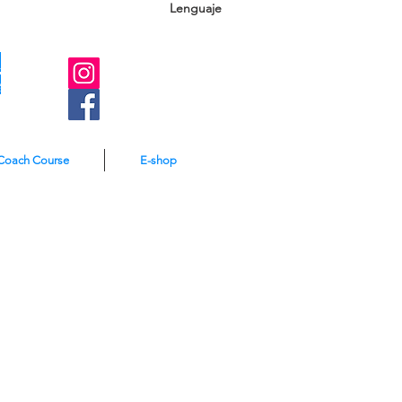
Lenguaje
A
e
Coach Course
E-shop