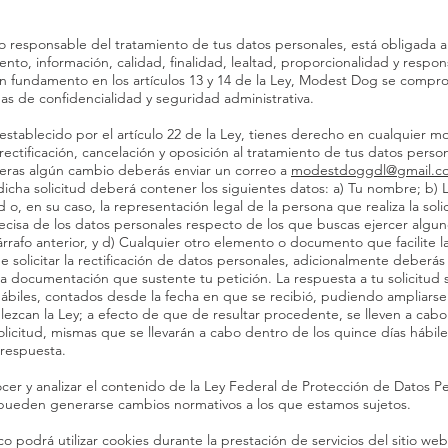
responsable del tratamiento de tus datos personales, está obligada a 
ento, información, calidad, finalidad, lealtad, proporcionalidad y respon
on fundamento en los artículos 13 y 14 de la Ley, Modest Dog se compro
s de confidencialidad y seguridad administrativa.
 establecido por el artículo 22 de la Ley, tienes derecho en cualquier m
ectificación, cancelación y oposición al tratamiento de tus datos person
eras algún cambio deberás enviar un correo a
modestdoggdl@gmail.c
, dicha solicitud deberá contener los siguientes datos: a) Tu nombre; 
 o, en su caso, la representación legal de la persona que realiza la soli
recisa de los datos personales respecto de los que buscas ejercer algu
rafo anterior, y d) Cualquier otro elemento o documento que facilite la
e solicitar la rectificación de datos personales, adicionalmente deberás 
r la documentación que sustente tu petición. La respuesta a tu solicitud
hábiles, contados desde la fecha en que se recibió, pudiendo ampliarse 
blezcan la Ley; a efecto de que de resultar procedente, se lleven a ca
olicitud, mismas que se llevarán a cabo dentro de los quince días hábile
respuesta.
cer y analizar el contenido de la Ley Federal de Protección de Datos P
s pueden generarse cambios normativos a los que estamos sujetos.
 podrá utilizar cookies durante la prestación de servicios del sitio web