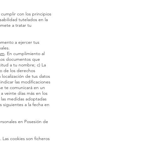
cumplir con los principios
sabilidad tutelados en la
mete a tratar tu
omento a ejercer tus
ales.
om
. En cumplimiento al
b) Los documentos que
citud a tu nombre; c) La
no de los derechos
 localización de tus datos
indicar las modificaciones
 se te comunicará en un
a veinte días más en los
bo las medidas adoptadas
s siguientes a la fecha en
ersonales en Posesión de
. Las cookies son ficheros