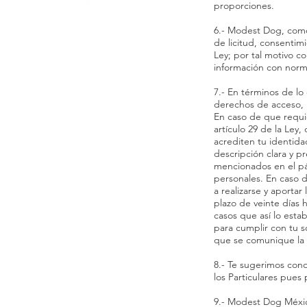
proporciones.
6.- Modest Dog, como 
de licitud, consentimi
Ley; por tal motivo c
información con norma
7.- En términos de lo
derechos de acceso, r
En caso de que requi
artículo 29 de la Ley
acrediten tu identidad
descripción clara y p
mencionados en el pár
personales. En caso d
a realizarse y aporta
plazo de veinte días 
casos que así lo esta
para cumplir con tu s
que se comunique la 
8.- Te sugerimos cono
los Particulares pue
9.- Modest Dog México