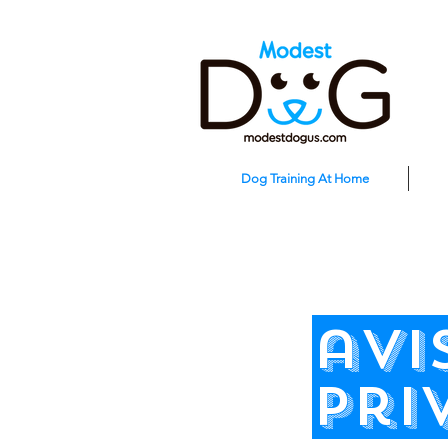
Dog Training At Home
avi
pri