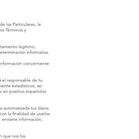
 los Particulares, la
os Términos y
atamiento legítimo,
eterminación informativa.
r información concerniente
rá el responsable de tu
ente estadísticos, así
o en positivo impartidos
rma automatizada tus datos
on la finalidad de usarlos
, enviarte información,
en que nos los