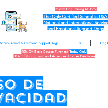
Positive Dog Training At Home
The Only Certified School in US
National and International Servic
and Emotional Support Dogs
Service Animal N Emotional Support Dogs
Us
Dog 
40% Off Basic Course Purchase
Today Only!
50% Off (Both) Basic and Advanced Course Purchases
so de
vacidad