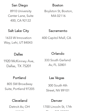
San Diego
Boston
8910 University
Boylston St, Boston,
Center Lane, Suite
MA 02116
400, CA 92122
Salt Lake City
Sacramento
1633 W Innovation
400 Capitol Mall, CA
Way, Lehi, UT 84043
Orlando
Dallas
333 South Garland
1920 McKinney Ave,
Av, FL 32801
Dallas, TX 75201
Portland
Las Vegas
805 SW Broadway
300 South 4th
Suite, Portland 97205
Street, NV 89101
Cleveland
Denver
Detroit Av, OH
1700 Lincoln St, 17th