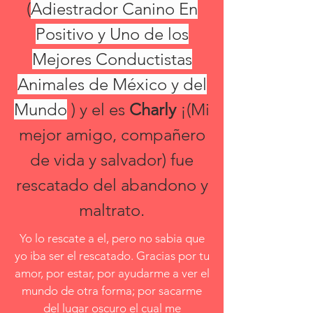
(
Adiestrador Canino En
Positivo y Uno de los
Mejores Conductistas
Animales de México y del
Mundo
) y el es
Charly
¡(Mi
mejor amigo, compañero
de vida y salvador) fue
rescatado del abandono y
maltrato.
Yo lo rescate a el, pero no sabia que
yo iba ser el rescatado. Gracias por tu
amor, por estar, por ayudarme a ver el
mundo de otra forma; por sacarme
del lugar oscuro el cual me