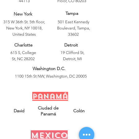
44113
Floor, CO 80203
Tampa
New York
315 W 36th St. 5th floor,
501 East Kennedy
New York, NY 10018,
Boulevard, Tampa,
United States
33602
Charlotte
Detroit
615 S, College
19 Clifford St,
St, NC 28202
Detroit, MI
Washington D.C.
1100 15th St NW, Washington, DC 20005
Panamá
Ciudad de
David
Colón
Panamá
mexico