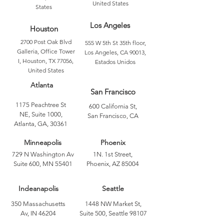
United States
States
Los Angeles
Houston
2700 Post Oak Blvd
555 W 5th St 35th floor,
Galleria, Office Tower
Los Angeles, CA 90013,
I, Houston, TX 77056,
Estados Unidos
United States
Atlanta
San Francisco
1175 Peachtree St
600 California St,
NE, Suite 1000,
San Francisco, CA
Atlanta, GA, 30361
Minneapolis
Phoenix
729 N Washington Av
1N. 1st Street,
Suite 600, MN 55401
Phoenix, AZ 85004
Indeanapolis
Seattle
350 Massachusetts
1448 NW Market St,
Av, IN 46204
Suite 500, Seattle 98107