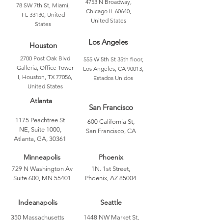
4753 N Broadway,
78 SW 7th St, Miami,
Chicago IL 60640,
FL 33130, United
United States
States
Los Angeles
Houston
2700 Post Oak Blvd
555 W 5th St 35th floor,
Galleria, Office Tower
Los Angeles, CA 90013,
I, Houston, TX 77056,
Estados Unidos
United States
Atlanta
San Francisco
1175 Peachtree St
600 California St,
NE, Suite 1000,
San Francisco, CA
Atlanta, GA, 30361
Minneapolis
Phoenix
729 N Washington Av
1N. 1st Street,
Suite 600, MN 55401
Phoenix, AZ 85004
Indeanapolis
Seattle
350 Massachusetts
1448 NW Market St,