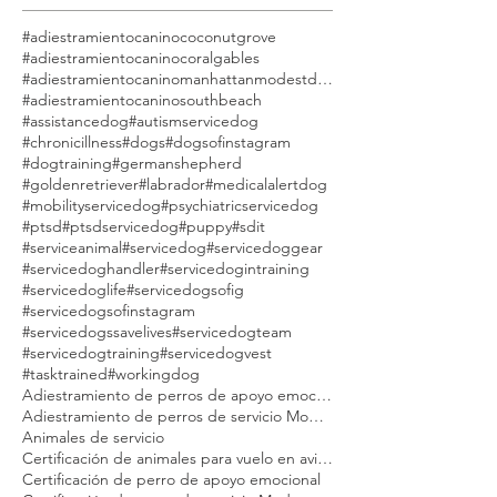
#adiestramientocaninococonutgrove
#adiestramientocaninocoralgables
#adiestramientocaninomanhattanmodestdog
#adiestramientocaninosouthbeach
#assistancedog
#autismservicedog
#chronicillness
#dogs
#dogsofinstagram
#dogtraining
#germanshepherd
#goldenretriever
#labrador
#medicalalertdog
#mobilityservicedog
#psychiatricservicedog
#ptsd
#ptsdservicedog
#puppy
#sdit
#serviceanimal
#servicedog
#servicedoggear
#servicedoghandler
#servicedogintraining
#servicedoglife
#servicedogsofig
#servicedogsofinstagram
#servicedogssavelives
#servicedogteam
#servicedogtraining
#servicedogvest
#tasktrained
#workingdog
Adiestramiento de perros de apoyo emocional Modest Dog
Adiestramiento de perros de servicio Modest Dog
Animales de servicio
Certificación de animales para vuelo en avión Modest Dog
Certificación de perro de apoyo emocional