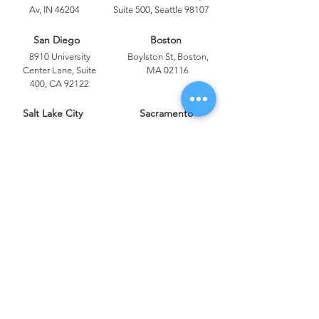
Av, IN 46204
Suite 500, Seattle 98107
San Diego
Boston
8910 University
Boylston St, Boston,
Center Lane, Suite
MA 02116
400, CA 92122
Salt Lake City
Sacramento
1633 W Innovation
400 Capitol Mall, CA
Way, Lehi, UT 84043
Orlando
Dallas
333 South Garland
1920 McKinney Ave,
Av, FL 32801
Dallas, TX 75201
Portland
Las Vegas
805 SW Broadway
300 South 4th
Suite, Portland 97205
Street, NV 89101
Cleveland
Denver