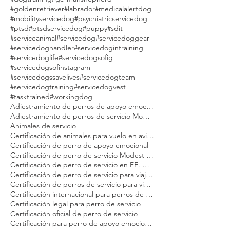
#goldenretriever
#labrador
#medicalalertdog
#mobilityservicedog
#psychiatricservicedog
#ptsd
#ptsdservicedog
#puppy
#sdit
#serviceanimal
#servicedog
#servicedoggear
#servicedoghandler
#servicedogintraining
#servicedoglife
#servicedogsofig
#servicedogsofinstagram
#servicedogssavelives
#servicedogteam
#servicedogtraining
#servicedogvest
#tasktrained
#workingdog
Adiestramiento de perros de apoyo emocional Modest Dog
Adiestramiento de perros de servicio Modest Dog
Animales de servicio
Certificación de animales para vuelo en avión Modest Dog
Certificación de perro de apoyo emocional
Certificación de perro de servicio Modest Dog
Certificación de perro de servicio en EE. UU. para adultos
Certificación de perro de servicio para viajeros
Certificación de perros de servicio para viajar en avión Modest Dog
Certificación internacional para perros de servicio Modest Dog
Certificación legal para perro de servicio
Certificación oficial de perro de servicio
Certificación para perro de apoyo emocional Modest Dog