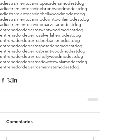
adiestramientocaninopasadenamodestdog
adiestramientocaninobrentwoodmodestdog
adiestramientocaninohollywoodmodestdog
adiestramientocaninodowntownlamodestdog
adiestramientocaninomarvistamodestdog
entrenadordeperroswestwoodmodestdog
entrenadordeperrossilverlakemodestdog
entrenadordeperrosburbankmodestdog
entrenadordeperrospasadenamodestdog
entrenadordeperrosbrentwoodmodestdog
entrenadordeperroshollywoodmodestdog
entrenadordeperrosdowntownlamodestdog
entrenadordeperrosmarvistamodestdog
Comentarios