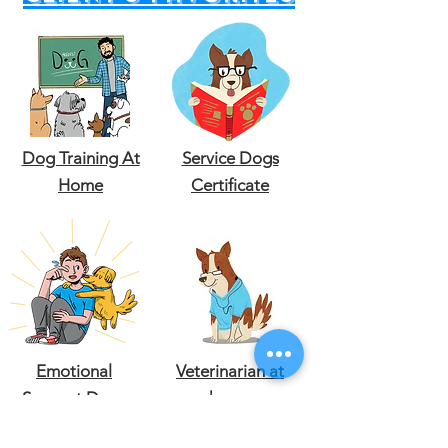
Dog Training At
Service Dogs
Home
Certificate
Emotional
Veterinarian at
Support Dogs
home