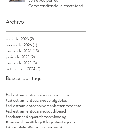
con otros perros?
Comprendiendo la reactividad y
la agresión | Modest Dog
Archivo
abril de 2026
(2)
2 entradas
marzo de 2026
(1)
1 entrada
enero de 2026
(15)
15 entradas
junio de 2025
(2)
2 entradas
enero de 2025
(3)
3 entradas
octubre de 2024
(5)
5 entradas
Buscar por tags
#adiestramientocaninococonutgrove
#adiestramientocaninocoralgables
#adiestramientocaninomanhattanmodestdog
#adiestramientocaninosouthbeach
#assistancedog
#autismservicedog
#chronicillness
#dogs
#dogsofinstagram
#dogtraining
#germanshepherd