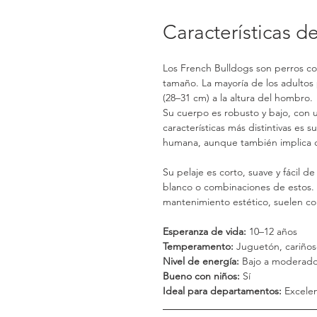
Características d
Los French Bulldogs son perros c
tamaño. La mayoría de los adultos 
(28–31 cm) a la altura del hombro.
Su cuerpo es robusto y bajo, con 
características más distintivas es s
humana, aunque también implica c
Su pelaje es corto, suave y fácil 
blanco o combinaciones de estos.
mantenimiento estético, suelen con
Esperanza de vida:
 10–12 años
Temperamento:
 Juguetón, cariño
Nivel de energía:
 Bajo a moderad
Bueno con niños:
 Sí
Ideal para departamentos:
 Excele