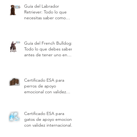
Guía del Labrador
Retriever: Todo lo que
necesitas saber como
dueño | Modest Dog US
Guía del French Bulldog:
Todo lo que debes saber
antes de tener uno en
Estados Unidos | Modest
Dog US
Certificado ESA para
perros de apoyo
emocional con validez
internacional y beneficios |
Modest Dog US
Certificado ESA para
gatos de apoyo emocional
con validez internacional
para viajes, vivienda y
hoteles | Modest Dog US