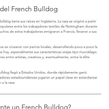
 del French Bulldog
ldog tiene sus raíces en Inglaterra. La raza se originó a partir 
pulares entre los trabajadores textiles de Nottingham durante 
uchos de estos trabajadores emigraron a Francia, llevaron a sus 
os se cruzaron con perros locales, desarrollando poco a poco la 
s hoy, especialmente sus características orejas tipo murciélago. 
es entre artistas, creativos y, eventualmente, entre la élite 
h Bulldog llegó a Estados Unidos, donde rápidamente ganó 
iadores estadounidenses jugaron un papel clave en estandarizar 
 a la raza.
nte un French Bulldog?