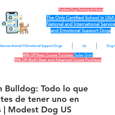
Positive Dog Training At Home
The Only Certified School in US
National and International Servic
and Emotional Support Dogs
Service Animal N Emotional Support Dogs
Us
Dog 
40% Off Basic Course Purchase
Today Only!
50% Off (Both) Basic and Advanced Course Purchases
h Bulldog: Todo lo que
tes de tener uno en
s | Modest Dog US