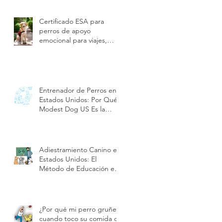
Certificado ESA para
perros de apoyo
emocional para viajes,
hoteles y vivienda en
Estados Unidos | Modest
Dog US
Entrenador de Perros en
Estados Unidos: Por Qué
Modest Dog US Es la
Mejor Opción en
Adiestramiento y Cuidado
de Cachorros| Modest
Dog US
Adiestramiento Canino en
Estados Unidos: El
Método de Educación en
Positivo de Modest Dog |
Modest Dog US
¿Por qué mi perro gruñe
cuando toco su comida o