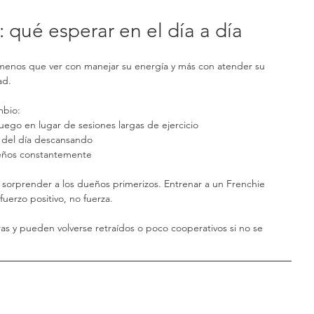
qué esperar en el día a día
 menos que ver con manejar su energía y más con atender su 
ad.
mbio:
uego en lugar de sesiones largas de ejercicio
e del día descansando
ueños constantemente
sorprender a los dueños primerizos. Entrenar a un Frenchie 
fuerzo positivo, no fuerza.
s y pueden volverse retraídos o poco cooperativos si no se 