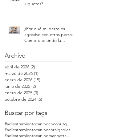
juguetes?
Comprendiendo la
protección de recursos |
Modest Dog
¿Por qué mi perro es
agresivo con otros perros?
Comprendiendo la
reactividad y la agresión |
Modest Dog
Archivo
abril de 2026
(2)
2 entradas
marzo de 2026
(1)
1 entrada
enero de 2026
(15)
15 entradas
junio de 2025
(2)
2 entradas
enero de 2025
(3)
3 entradas
octubre de 2024
(5)
5 entradas
Buscar por tags
#adiestramientocaninococonutgrove
#adiestramientocaninocoralgables
#adiestramientocaninomanhattanmodestdog