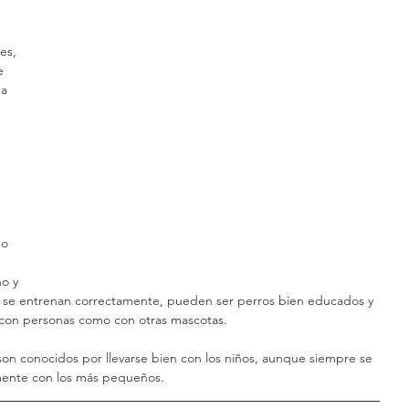
es, 
e 
a 
o y 
o se entrenan correctamente, pueden ser perros bien educados y 
o con personas como con otras mascotas.
 son conocidos por llevarse bien con los niños, aunque siempre se 
mente con los más pequeños.