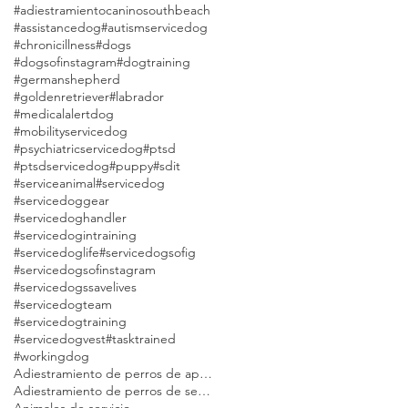
#adiestramientocaninosouthbeach
#assistancedog
#autismservicedog
#chronicillness
#dogs
#dogsofinstagram
#dogtraining
#germanshepherd
#goldenretriever
#labrador
#medicalalertdog
#mobilityservicedog
#psychiatricservicedog
#ptsd
#ptsdservicedog
#puppy
#sdit
#serviceanimal
#servicedog
#servicedoggear
#servicedoghandler
#servicedogintraining
#servicedoglife
#servicedogsofig
#servicedogsofinstagram
#servicedogssavelives
#servicedogteam
#servicedogtraining
#servicedogvest
#tasktrained
#workingdog
Adiestramiento de perros de apoyo emocional Modest Dog
Adiestramiento de perros de servicio Modest Dog