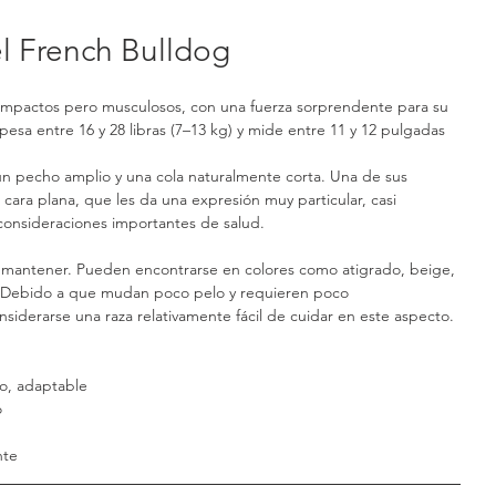
el French Bulldog
ompactos pero musculosos, con una fuerza sorprendente para su 
pesa entre 16 y 28 libras (7–13 kg) y mide entre 11 y 12 pulgadas 
un pecho amplio y una cola naturalmente corta. Una de sus 
u cara plana, que les da una expresión muy particular, casi 
onsideraciones importantes de salud.
de mantener. Pueden encontrarse en colores como atigrado, beige, 
 Debido a que mudan poco pelo y requieren poco 
siderarse una raza relativamente fácil de cuidar en este aspecto.
so, adaptable
o
nte