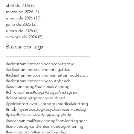
la agresión | Modest Dog
Archivo
abril de 2026
(2)
2 entradas
marzo de 2026
(1)
1 entrada
enero de 2026
(15)
15 entradas
junio de 2025
(2)
2 entradas
enero de 2025
(3)
3 entradas
octubre de 2024
(5)
5 entradas
Buscar por tags
#adiestramientocaninococonutgrove
#adiestramientocaninocoralgables
#adiestramientocaninomanhattanmodestdog
#adiestramientocaninosouthbeach
#assistancedog
#autismservicedog
#chronicillness
#dogs
#dogsofinstagram
#dogtraining
#germanshepherd
#goldenretriever
#labrador
#medicalalertdog
#mobilityservicedog
#psychiatricservicedog