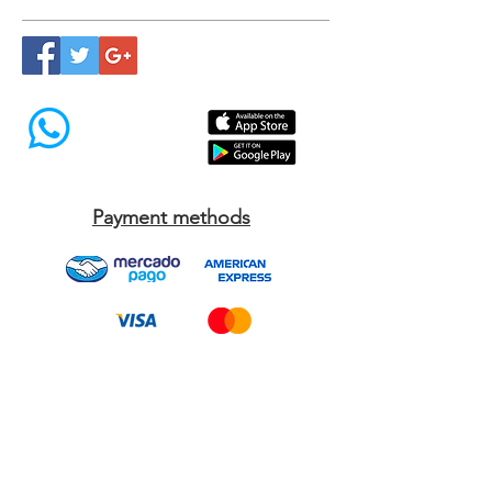
ESA cat requirements Modest Dog US
ESA cats international Modest Dog US
Síguenos
Payment methods