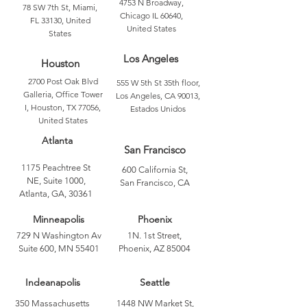
4753 N Broadway,
78 SW 7th St, Miami,
Chicago IL 60640,
FL 33130, United
United States
States
Los Angeles
Houston
2700 Post Oak Blvd
555 W 5th St 35th floor,
Galleria, Office Tower
Los Angeles, CA 90013,
I, Houston, TX 77056,
Estados Unidos
United States
Atlanta
San Francisco
1175 Peachtree St
600 California St,
NE, Suite 1000,
San Francisco, CA
Atlanta, GA, 30361
Minneapolis
Phoenix
729 N Washington Av
1N. 1st Street,
Suite 600, MN 55401
Phoenix, AZ 85004
Indeanapolis
Seattle
350 Massachusetts
1448 NW Market St,