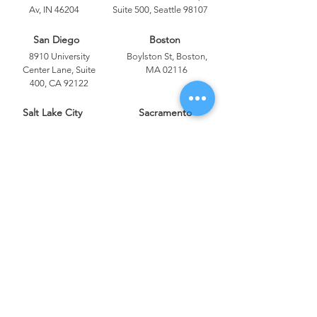
Av, IN 46204
Suite 500, Seattle 98107
San Diego
Boston
8910 University
Boylston St, Boston,
Center Lane, Suite
MA 02116
400, CA 92122
Salt Lake City
Sacramento
1633 W Innovation
400 Capitol Mall, CA
Way, Lehi, UT 84043
Orlando
Dallas
333 South Garland
1920 McKinney Ave,
Av, FL 32801
Dallas, TX 75201
Portland
Las Vegas
805 SW Broadway
300 South 4th
Suite, Portland 97205
Street, NV 89101
Cleveland
Denver