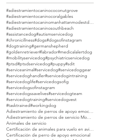
#adiestramientocaninococonutgrove
#adiestramientocaninocoralgables
#adiestramientocaninomanhattanmodestdog
#adiestramientocaninosouthbeach
#assistancedog
#autismservicedog
#chronicillness
#dogs
#dogsofinstagram
#dogtraining
#germanshepherd
#goldenretriever
#labrador
#medicalalertdog
#mobilityservicedog
#psychiatricservicedog
#ptsd
#ptsdservicedog
#puppy
#sdit
#serviceanimal
#servicedog
#servicedoggear
#servicedoghandler
#servicedogintraining
#servicedoglife
#servicedogsofig
#servicedogsofinstagram
#servicedogssavelives
#servicedogteam
#servicedogtraining
#servicedogvest
#tasktrained
#workingdog
Adiestramiento de perros de apoyo emocional Modest Dog
Adiestramiento de perros de servicio Modest Dog
Animales de servicio
Certificación de animales para vuelo en avión Modest Dog
Certificación de perro de apoyo emocional