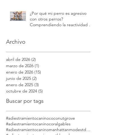
recursos | Modest Dog
¿Por qué mi perro es agresivo
con otros perros?
Comprendiendo la reactividad y
la agresión | Modest Dog
Archivo
abril de 2026
(2)
2 entradas
marzo de 2026
(1)
1 entrada
enero de 2026
(15)
15 entradas
junio de 2025
(2)
2 entradas
enero de 2025
(3)
3 entradas
octubre de 2024
(5)
5 entradas
Buscar por tags
#adiestramientocaninococonutgrove
#adiestramientocaninocoralgables