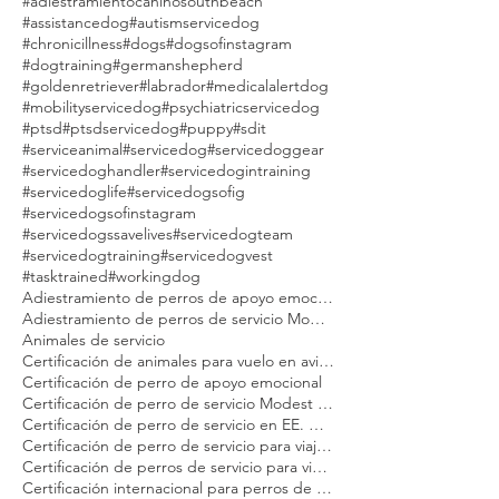
#adiestramientocaninomanhattanmodestdog
#adiestramientocaninosouthbeach
#assistancedog
#autismservicedog
#chronicillness
#dogs
#dogsofinstagram
#dogtraining
#germanshepherd
#goldenretriever
#labrador
#medicalalertdog
#mobilityservicedog
#psychiatricservicedog
#ptsd
#ptsdservicedog
#puppy
#sdit
#serviceanimal
#servicedog
#servicedoggear
#servicedoghandler
#servicedogintraining
#servicedoglife
#servicedogsofig
#servicedogsofinstagram
#servicedogssavelives
#servicedogteam
#servicedogtraining
#servicedogvest
#tasktrained
#workingdog
Adiestramiento de perros de apoyo emocional Modest Dog
Adiestramiento de perros de servicio Modest Dog
Animales de servicio
Certificación de animales para vuelo en avión Modest Dog
Certificación de perro de apoyo emocional
Certificación de perro de servicio Modest Dog
Certificación de perro de servicio en EE. UU. para adultos
Certificación de perro de servicio para viajeros