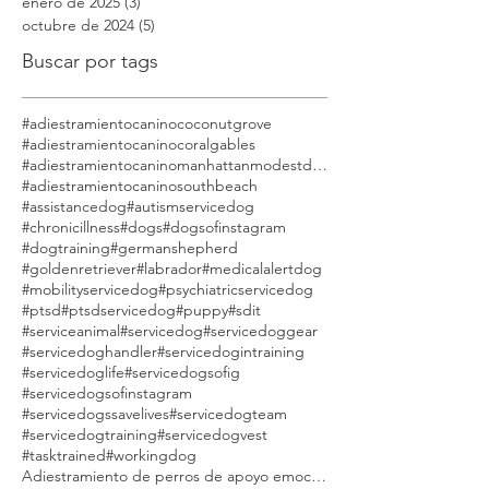
abril de 2026
(2)
2 entradas
marzo de 2026
(1)
1 entrada
enero de 2026
(15)
15 entradas
junio de 2025
(2)
2 entradas
enero de 2025
(3)
3 entradas
octubre de 2024
(5)
5 entradas
Buscar por tags
#adiestramientocaninococonutgrove
#adiestramientocaninocoralgables
#adiestramientocaninomanhattanmodestdog
#adiestramientocaninosouthbeach
#assistancedog
#autismservicedog
#chronicillness
#dogs
#dogsofinstagram
#dogtraining
#germanshepherd
#goldenretriever
#labrador
#medicalalertdog
#mobilityservicedog
#psychiatricservicedog
#ptsd
#ptsdservicedog
#puppy
#sdit
#serviceanimal
#servicedog
#servicedoggear