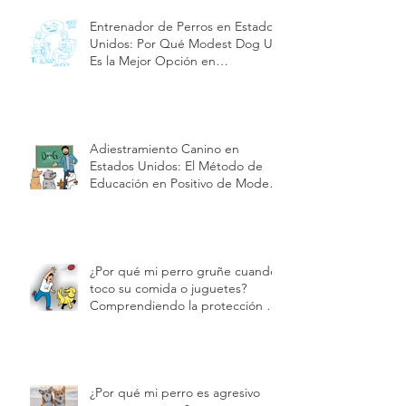
Certificado ESA para perros de
apoyo emocional para viajes,
hoteles y vivienda en Estados
Unidos | Modest Dog US
Entrenador de Perros en Estados
Unidos: Por Qué Modest Dog US
Es la Mejor Opción en
Adiestramiento y Cuidado de
Cachorros| Modest Dog US
Adiestramiento Canino en
Estados Unidos: El Método de
Educación en Positivo de Modest
Dog | Modest Dog US