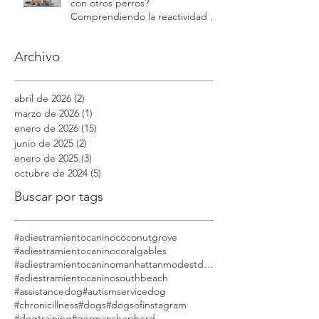
¿Por qué mi perro gruñe cuando
toco su comida o juguetes?
Comprendiendo la protección de
recursos | Modest Dog
¿Por qué mi perro es agresivo
con otros perros?
Comprendiendo la reactividad y
la agresión | Modest Dog
Archivo
abril de 2026
(2)
2 entradas
marzo de 2026
(1)
1 entrada
enero de 2026
(15)
15 entradas
junio de 2025
(2)
2 entradas
enero de 2025
(3)
3 entradas
octubre de 2024
(5)
5 entradas
Buscar por tags