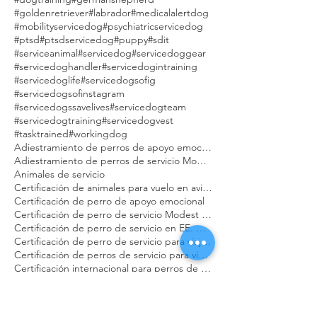
#adiestramientocaninococonutgrove
#adiestramientocaninocoralgables
#adiestramientocaninomanhattanmodestdog
#adiestramientocaninosouthbeach
#assistancedog
#autismservicedog
#chronicillness
#dogs
#dogsofinstagram
#dogtraining
#germanshepherd
#goldenretriever
#labrador
#medicalalertdog
#mobilityservicedog
#psychiatricservicedog
#ptsd
#ptsdservicedog
#puppy
#sdit
#serviceanimal
#servicedog
#servicedoggear
#servicedoghandler
#servicedogintraining
#servicedoglife
#servicedogsofig
#servicedogsofinstagram
#servicedogssavelives
#servicedogteam
#servicedogtraining
#servicedogvest
#tasktrained
#workingdog
Adiestramiento de perros de apoyo emocional Modest Dog
Adiestramiento de perros de servicio Modest Dog
Animales de servicio
Certificación de animales para vuelo en avión Modest Dog
Certificación de perro de apoyo emocional