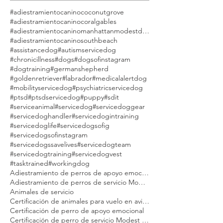
Buscar por tags
#adiestramientocaninococonutgrove
#adiestramientocaninocoralgables
#adiestramientocaninomanhattanmodestdog
#adiestramientocaninosouthbeach
#assistancedog
#autismservicedog
#chronicillness
#dogs
#dogsofinstagram
#dogtraining
#germanshepherd
#goldenretriever
#labrador
#medicalalertdog
#mobilityservicedog
#psychiatricservicedog
#ptsd
#ptsdservicedog
#puppy
#sdit
#serviceanimal
#servicedog
#servicedoggear
#servicedoghandler
#servicedogintraining
#servicedoglife
#servicedogsofig
#servicedogsofinstagram
#servicedogssavelives
#servicedogteam
#servicedogtraining
#servicedogvest
#tasktrained
#workingdog
Adiestramiento de perros de apoyo emocional Modest Dog
Adiestramiento de perros de servicio Modest Dog
Animales de servicio
Certificación de animales para vuelo en avión Modest Dog