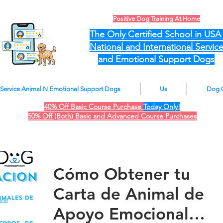
Positive Dog Training At Home
The Only Certified School in US
National and International Servic
and Emotional Support Dogs
Service Animal N Emotional Support Dogs
Us
Dog 
40% Off Basic Course Purchase
Today Only!
50% Off (Both) Basic and Advanced Course Purchases
Cómo Obtener tu
Carta de Animal de
Apoyo Emocional