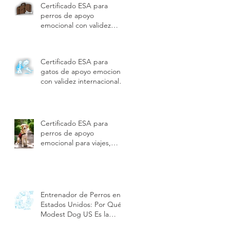
Certificado ESA para
perros de apoyo
emocional con validez
internacional y beneficios |
Modest Dog US
Certificado ESA para
gatos de apoyo emocional
con validez internacional
para viajes, vivienda y
hoteles | Modest Dog US
Certificado ESA para
perros de apoyo
emocional para viajes,
hoteles y vivienda en
Estados Unidos | Modest
Dog US
Entrenador de Perros en
Estados Unidos: Por Qué
Modest Dog US Es la
Mejor Opción en