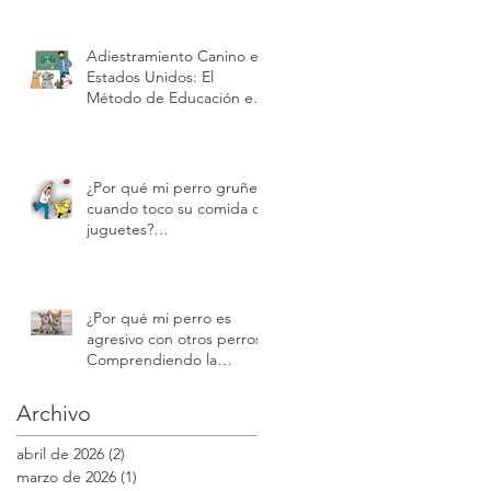
Adiestramiento y Cuidado
de Cachorros| Modest
Dog US
Adiestramiento Canino en
Estados Unidos: El
Método de Educación en
Positivo de Modest Dog |
Modest Dog US
¿Por qué mi perro gruñe
cuando toco su comida o
juguetes?
Comprendiendo la
protección de recursos |
Modest Dog
¿Por qué mi perro es
agresivo con otros perros?
Comprendiendo la
reactividad y la agresión |
Modest Dog
Archivo
abril de 2026
(2)
2 entradas
marzo de 2026
(1)
1 entrada