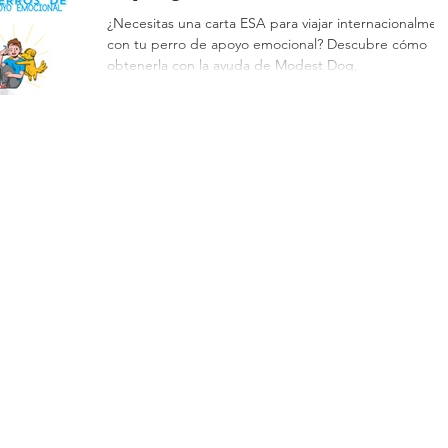
(ESA) para Viajar
¿Necesitas una carta ESA para viajar internacionalmen
con tu perro de apoyo emocional? Descubre cómo
Internacionalmente:
obtenerla con la ayuda de Modest Dog,
Guía Completa
Modest Dog