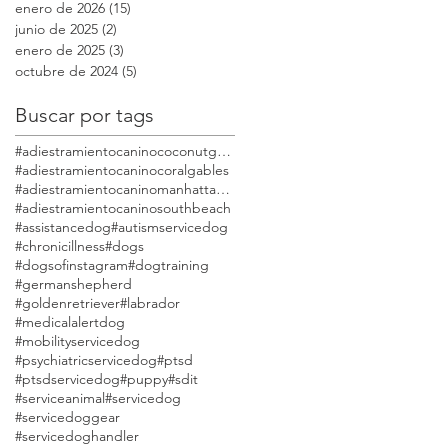
enero de 2026
(15)
15 entradas
junio de 2025
(2)
2 entradas
enero de 2025
(3)
3 entradas
octubre de 2024
(5)
5 entradas
Buscar por tags
#adiestramientocaninococonutgrove
#adiestramientocaninocoralgables
#adiestramientocaninomanhattanmodestdog
#adiestramientocaninosouthbeach
#assistancedog
#autismservicedog
#chronicillness
#dogs
#dogsofinstagram
#dogtraining
#germanshepherd
#goldenretriever
#labrador
#medicalalertdog
#mobilityservicedog
#psychiatricservicedog
#ptsd
#ptsdservicedog
#puppy
#sdit
#serviceanimal
#servicedog
#servicedoggear
#servicedoghandler