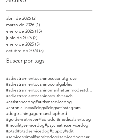
Archivo
abril de 2026
(2)
2 entradas
marzo de 2026
(1)
1 entrada
enero de 2026
(15)
15 entradas
junio de 2025
(2)
2 entradas
enero de 2025
(3)
3 entradas
octubre de 2024
(5)
5 entradas
Buscar por tags
#adiestramientocaninococonutgrove
#adiestramientocaninocoralgables
#adiestramientocaninomanhattanmodestdog
#adiestramientocaninosouthbeach
#assistancedog
#autismservicedog
#chronicillness
#dogs
#dogsofinstagram
#dogtraining
#germanshepherd
#goldenretriever
#labrador
#medicalalertdog
#mobilityservicedog
#psychiatricservicedog