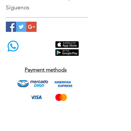
ESA cat requirements Modest Dog US
ESA cats international Modest Dog US
Síguenos
Payment methods