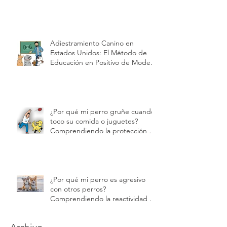
Unidos: Por Qué Modest Dog US
Es la Mejor Opción en
Adiestramiento y Cuidado de
Cachorros| Modest Dog US
Adiestramiento Canino en
Estados Unidos: El Método de
Educación en Positivo de Modest
Dog | Modest Dog US
¿Por qué mi perro gruñe cuando
toco su comida o juguetes?
Comprendiendo la protección de
recursos | Modest Dog
¿Por qué mi perro es agresivo
con otros perros?
Comprendiendo la reactividad y
la agresión | Modest Dog