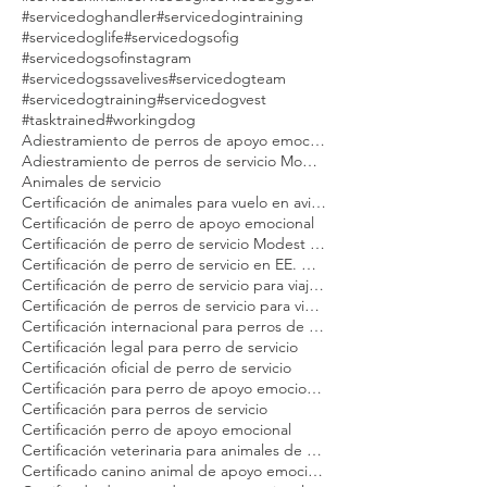
#ptsd
#ptsdservicedog
#puppy
#sdit
#serviceanimal
#servicedog
#servicedoggear
#servicedoghandler
#servicedogintraining
#servicedoglife
#servicedogsofig
#servicedogsofinstagram
#servicedogssavelives
#servicedogteam
#servicedogtraining
#servicedogvest
#tasktrained
#workingdog
Adiestramiento de perros de apoyo emocional Modest Dog
Adiestramiento de perros de servicio Modest Dog
Animales de servicio
Certificación de animales para vuelo en avión Modest Dog
Certificación de perro de apoyo emocional
Certificación de perro de servicio Modest Dog
Certificación de perro de servicio en EE. UU. para adultos
Certificación de perro de servicio para viajeros
Certificación de perros de servicio para viajar en avión Modest Dog
Certificación internacional para perros de servicio Modest Dog
Certificación legal para perro de servicio
Certificación oficial de perro de servicio
Certificación para perro de apoyo emocional Modest Dog
Certificación para perros de servicio
Certificación perro de apoyo emocional