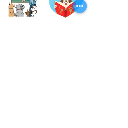
Dog Training At
Service Dogs
Home
Certificate
Emotional
Veterinarian at
Support Dogs
home