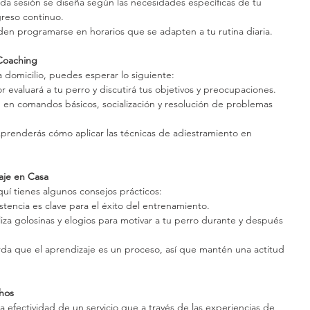
ada sesión se diseña según las necesidades específicas de tu 
greso continuo.
den programarse en horarios que se adapten a tu rutina diaria.
Coaching
 domicilio, puedes esperar lo siguiente:
r evaluará a tu perro y discutirá tus objetivos y preocupaciones.
n en comandos básicos, socialización y resolución de problemas 
Aprenderás cómo aplicar las técnicas de adiestramiento en 
aje en Casa
uí tienes algunos consejos prácticos:
istencia es clave para el éxito del entrenamiento.
iliza golosinas y elogios para motivar a tu perro durante y después 
rda que el aprendizaje es un proceso, así que mantén una actitud 
chos
efectividad de un servicio que a través de las experiencias de 