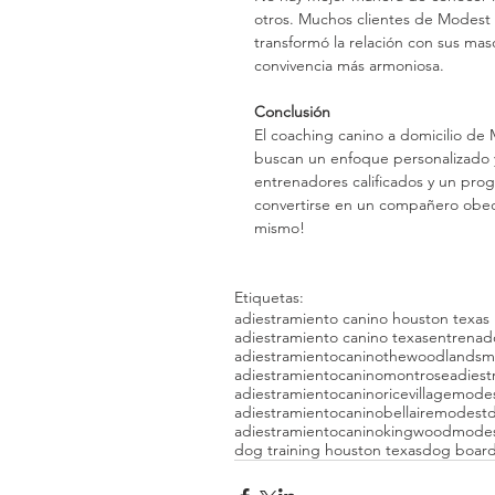
otros. Muchos clientes de Modest 
transformó la relación con sus mas
convivencia más armoniosa.
Conclusión
El coaching canino a domicilio d
buscan un enfoque personalizado y
entrenadores calificados y un pro
convertirse en un compañero obedie
mismo!
Etiquetas:
adiestramiento canino houston texa
adiestramiento canino texas
entrenad
adiestramientocaninothewoodlands
adiestramientocaninomontrose
adies
adiestramientocaninoricevillagemod
adiestramientocaninobellairemodest
adiestramientocaninokingwoodmode
dog training houston texas
dog board