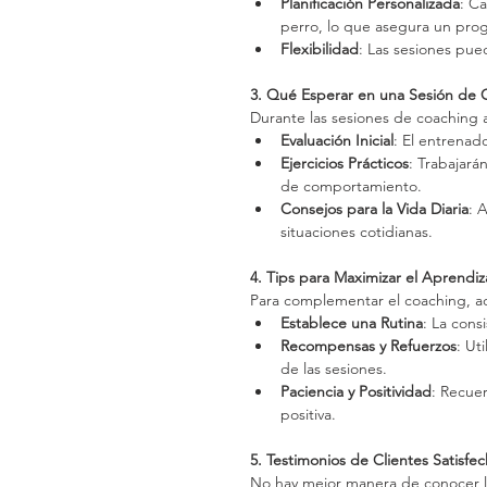
Planificación Personalizada
: C
perro, lo que asegura un pro
Flexibilidad
: Las sesiones pue
3. Qué Esperar en una Sesión de 
Durante las sesiones de coaching a
Evaluación Inicial
: El entrenado
Ejercicios Prácticos
: Trabajará
de comportamiento.
Consejos para la Vida Diaria
: 
situaciones cotidianas.
4. Tips para Maximizar el Aprendiz
Para complementar el coaching, aq
Establece una Rutina
: La cons
Recompensas y Refuerzos
: Ut
de las sesiones.
Paciencia y Positividad
: Recue
positiva.
5. Testimonios de Clientes Satisfe
No hay mejor manera de conocer la 