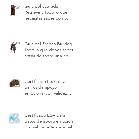
Guía del Labrador
Retriever: Todo lo que
necesitas saber como
dueño | Modest Dog US
Guía del French Bulldog:
Todo lo que debes saber
antes de tener uno en
Estados Unidos | Modest
Dog US
Certificado ESA para
perros de apoyo
emocional con validez
internacional y beneficios |
Modest Dog US
Certificado ESA para
gatos de apoyo emocional
con validez internacional
para viajes, vivienda y
hoteles | Modest Dog US