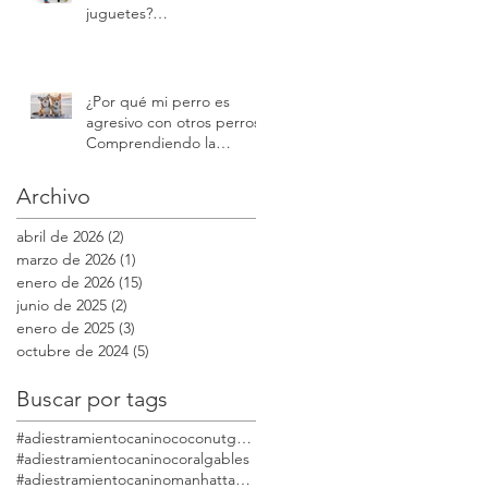
juguetes?
Comprendiendo la
protección de recursos |
Modest Dog
¿Por qué mi perro es
agresivo con otros perros?
Comprendiendo la
reactividad y la agresión |
Modest Dog
Archivo
abril de 2026
(2)
2 entradas
marzo de 2026
(1)
1 entrada
enero de 2026
(15)
15 entradas
junio de 2025
(2)
2 entradas
enero de 2025
(3)
3 entradas
octubre de 2024
(5)
5 entradas
Buscar por tags
#adiestramientocaninococonutgrove
#adiestramientocaninocoralgables
#adiestramientocaninomanhattanmodestdog