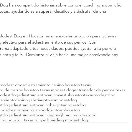
Dog han compartido historias sobre cómo el coaching a domicilio 
cotas, ayudándoles a superar desafíos y a disfrutar de una 
e Modest Dog en Houston es una excelente opción para quienes 
 efectivo para el adiestramiento de sus perros. Con 
grama adaptado a tus necesidades, puedes ayudar a tu perro a 
nte y feliz. ¡Comienza el viaje hacia una mejor convivencia hoy 
s modest dog
adiestramiento canino houston texas
or de perros houston texas modest dog
entrenador de perros texas
modestdog
adiestramientocaninowestuhoustontexasmodestdog
tramientocaninogalleriauptownmodestdog
estdog
adiestramientocaninoheightsmodestdog
dog
adiestramientocaninodowntownhouston
stdog
adiestramientocaninospringbranchmodestdog
ing houston texas
puppy boarding modest dog