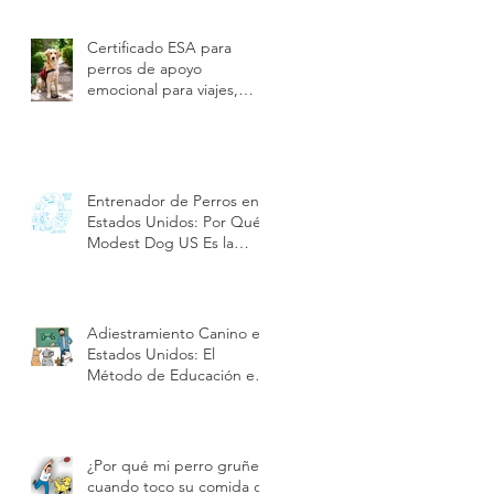
Certificado ESA para
perros de apoyo
emocional para viajes,
hoteles y vivienda en
Estados Unidos | Modest
Dog US
Entrenador de Perros en
Estados Unidos: Por Qué
Modest Dog US Es la
Mejor Opción en
Adiestramiento y Cuidado
de Cachorros| Modest
Dog US
Adiestramiento Canino en
Estados Unidos: El
Método de Educación en
Positivo de Modest Dog |
Modest Dog US
¿Por qué mi perro gruñe
cuando toco su comida o