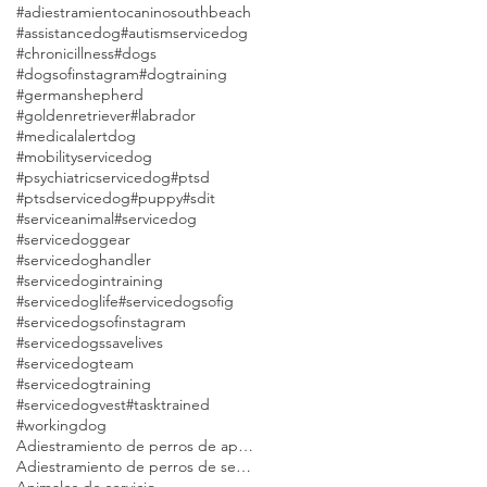
#adiestramientocaninosouthbeach
#assistancedog
#autismservicedog
#chronicillness
#dogs
#dogsofinstagram
#dogtraining
#germanshepherd
#goldenretriever
#labrador
#medicalalertdog
#mobilityservicedog
#psychiatricservicedog
#ptsd
#ptsdservicedog
#puppy
#sdit
#serviceanimal
#servicedog
#servicedoggear
#servicedoghandler
#servicedogintraining
#servicedoglife
#servicedogsofig
#servicedogsofinstagram
#servicedogssavelives
#servicedogteam
#servicedogtraining
#servicedogvest
#tasktrained
#workingdog
Adiestramiento de perros de apoyo emocional Modest Dog
Adiestramiento de perros de servicio Modest Dog