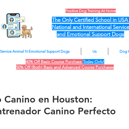
Positive Dog Training At Home
The Only Certified School in US
National and International Servic
and Emotional Support Dogs
Service Animal N Emotional Support Dogs
Us
Dog 
40% Off Basic Course Purchase
Today Only!
50% Off (Both) Basic and Advanced Course Purchases
o Canino en Houston:
ntrenador Canino Perfecto